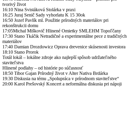
tvorivý život
16:10 Nina Svistáková Stolárka v praxi
16:25 Juraj Senič Sady vyhorlatu K 15 30ok
16:50 Jozef Pavlík ml. Použitie prírodných materiálov pri
rekonštrukcii domu
17:05Michal Miškovič Hlinené Omietky SMLEHM Topoľčany
17:30 Stano Tkáčik Netradičné a experimentálne pece z tradičných
materiálov
17:40 Damian Drozdowicz Oprava drevenice skúsenosti investora
18:10 Stano Prorok
Totál lokál – lokálne zdroje ako najlepší spôsob udržateľného
staviteľstva
Hlinené podlahy – od histórie po súčasnosť
18:50 Tibor Gajan Prírodný život v Alter Nativa Brdárka
19:30 Diskusia na tému „Spolupráca v prírodnom staviteľstve“
20:00 Karol Prešovský Koncert a neformálna diskusia pri nápoji