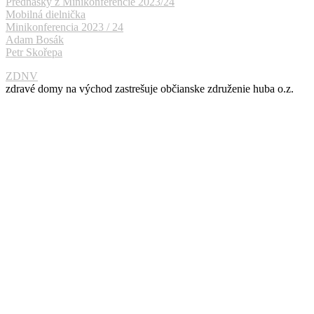
Prednášky z Minikonferencie 2023/24
Mobilná dielnička
Minikonferencia 2023 / 24
Adam Bosák
Petr Skořepa
ZDNV
zdravé domy na východ zastrešuje občianske združenie huba o.z.