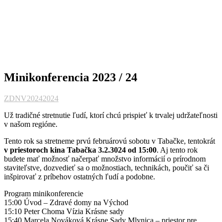
Minikonferencia 2023 / 24
ZDNV
2024
2024
Už tradičné stretnutie ľudí, ktorí chcú prispieť k trvalej udržateľnosti
v našom regióne.
Tento rok sa stretneme prvú februárovú sobotu v Tabačke, tentokrát
v priestoroch kina Tabačka 3.2.3024 od 15:00
. Aj tento rok
budete mať možnosť načerpať množstvo informácií o prírodnom
staviteľstve, dozvedieť sa o možnostiach, technikách, poučiť sa či
inšpirovať z príbehov ostatných ľudí a podobne.
Program minikonferencie
15:00 Úvod – Zdravé domy na Východ
15:10 Peter Choma Vízia Krásne sady
15:40 Marcela Nováková Krásne Sady Mlynica – priestor pre